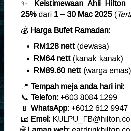
✨
Keistimewaan Ahli Hilton
25%
dari
1 – 30 Mac 2025
(
Ter
💰
Harga Bufet Ramadan:
RM128 nett
(dewasa)
RM64 nett
(kanak-kanak)
RM89.60 nett
(warga emas)
📍
Tempah meja anda hari ini:
📞
Telefon:
+603 8084 1299
📱
WhatsApp:
+6012 612 9947
📧
Emel:
KULPU_FB@hilton.c
🌐
Laman web:
eatdrinkhilton.c