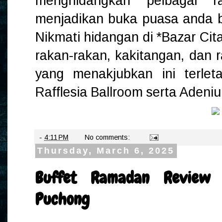
menghidangkan pelbagai 
menjadikan buka puasa anda be
Nikmati hidangan di *Bazar Cit
rakan-rakan, kakitangan, dan 
yang menakjubkan ini terle
Rafflesia Ballroom serta Adeni
-
4:11 PM
No comments:
Thursday, March 6, 2025
Buffet Ramadan Review 
Puchong