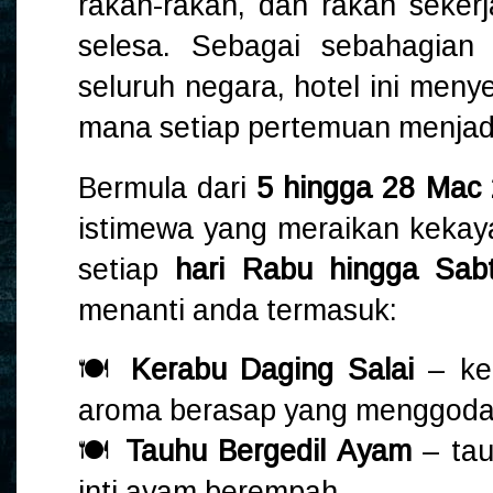
rakan-rakan, dan rakan seke
selesa. Sebagai sebahagian
seluruh negara, hotel ini meny
mana setiap pertemuan menjad
Bermula dari
5 hingga 28 Mac
istimewa yang meraikan kekaya
setiap
hari Rabu hingga Sab
menanti anda termasuk:
🍽️
Kerabu Daging Salai
– kel
aroma berasap yang menggod
🍽️
Tauhu Bergedil Ayam
– tau
inti ayam berempah