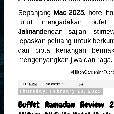
Sepanjang
Mac 2025
, hotel-ho
turut mengadakan bufe
Jalinan
dengan sajian istime
lepaskan peluang untuk berkum
dan cipta kenangan berma
mengenyangkan jiwa dan raga.
#HiltonGardenInnPuc
-
11:02 AM
No comments:
Thursday, February 13, 2025
Buffet Ramadan Review 2