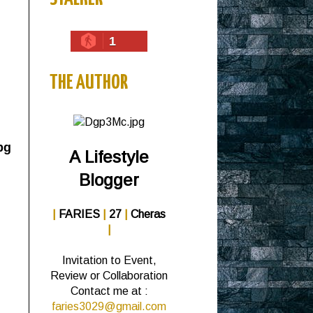
1
THE AUTHOR
pg
A Lifestyle
Blogger
|
FARIES
|
27
|
Cheras
|
Invitation to Event,
Review or Collaboration
Contact me at :
faries3029@gmail.com