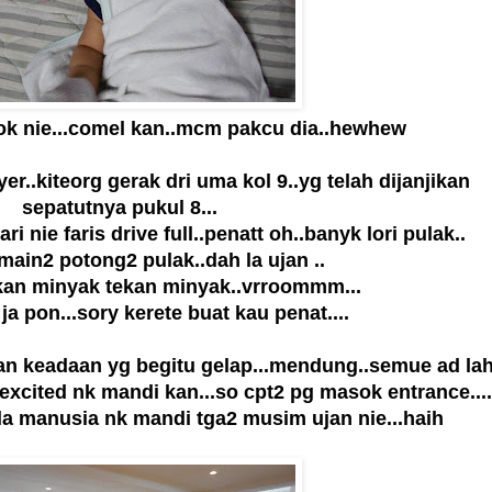
mok nie...comel kan..mcm pakcu dia..hewhew
 yer..kiteorg gerak dri uma kol 9..yg telah dijanjikan
sepatutnya pukul 8...
ari nie faris drive full..penatt oh..banyk lori pulak..
main2 potong2 pulak..dah la ujan ..
ekan minyak tekan minyak..vrroommm...
ja pon...sory kerete buat kau penat....
n keadaan yg begitu gelap...mendung..semue ad lah.
xcited nk mandi kan...so cpt2 pg masok entrance....
la manusia nk mandi tga2 musim ujan nie...haih