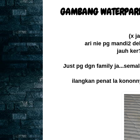
GAMBANG WATERPARK
(x j
ari nie pg mandi2 de
jauh ker
Just pg dgn family ja...semal
ilangkan penat la kononn