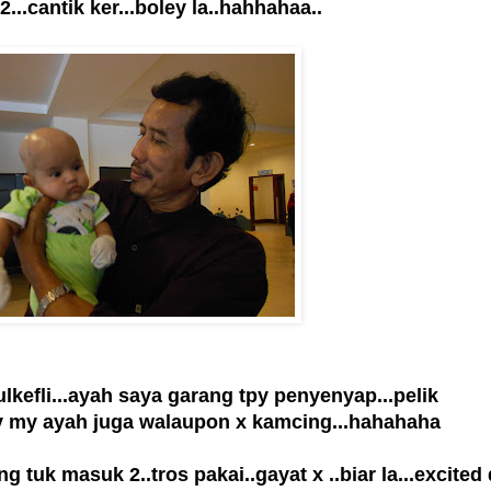
..cantik ker...boley la..hahhahaa..
ulkefli...ayah saya garang tpy penyenyap...pelik
uv my ayah juga walaupon x kamcing...hahahaha
g tuk masuk 2..tros pakai..gayat x ..biar la...excited