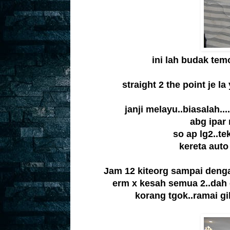
ini lah budak te
straight 2 the point je la
janji melayu..biasalah....
abg ipar 
so ap lg2..t
kereta auto 
Jam 12 kiteorg sampai denga
erm x kesah semua 2..dah e
korang tgok..ramai gi