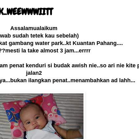
..WEEWWWIITT
Assalamualaikum
awab sudah tetek kau sebelah)
kat gambang water park..kt Kuantan Pahang....
??mesti la take almost 3 jam...errrr
am penat kenduri si budak awish nie..so ari nie kite 
jalan2
ya...bukan ilangkan penat..menambahkan ad lahh...