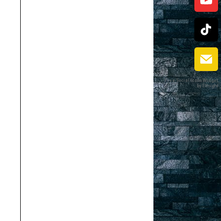
Free Social Icons Widget
by Elfsight