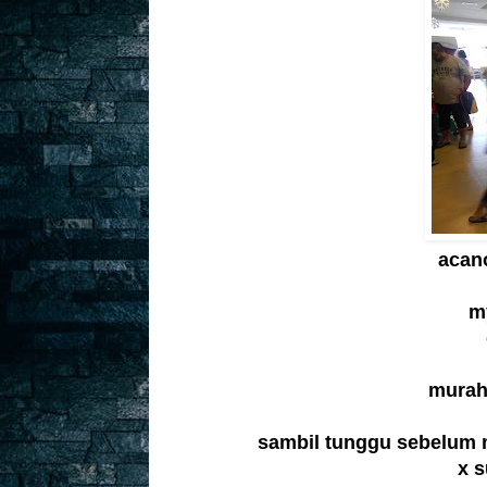
acan
my
murahk
sambil tunggu sebelum m
x 