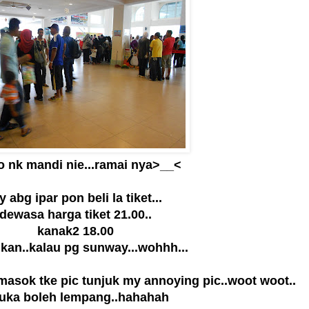
o nk mandi nie...ramai nya>__<
 abg ipar pon beli la tiket...
dewasa harga tiket 21.00..
kanak2 18.00
an..kalau pg sunway...wohhh...
asok tke pic tunjuk my annoying pic..woot woot..
suka boleh lempang..hahahah