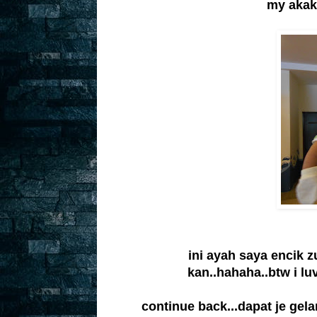
my akak2.
ini ayah saya encik z
kan..hahaha..btw i l
continue back...dapat je gelan