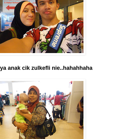
a anak cik zulkefli nie..hahahhaha