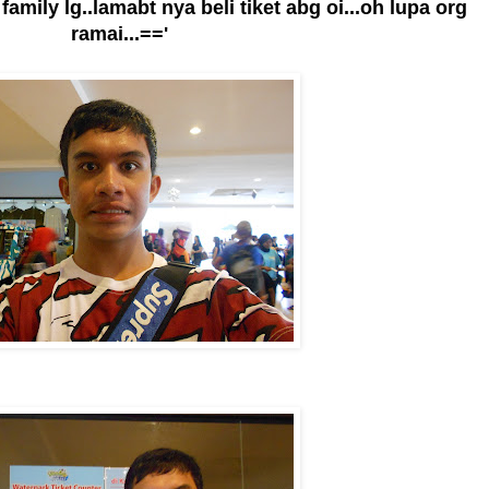
mily lg..lamabt nya beli tiket abg oi...oh lupa org
ramai...=='