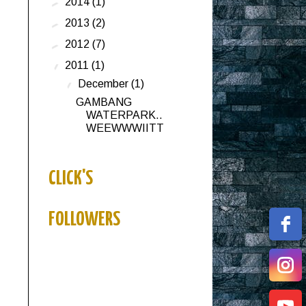
►
2014
(1)
►
2013
(2)
►
2012
(7)
▼
2011
(1)
▼
December
(1)
GAMBANG
WATERPARK..
WEEWWWIITT
CLICK'S
FOLLOWERS