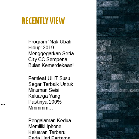
RECENTLY VIEW
Program 'Nak Ubah
Hidup' 2019
Menggegarkan Setia
City CC Sempena
Bulan Kemerdekaan!
Fernleaf UHT Susu
Segar Terbaik Untuk
Minuman Seisi
Keluarga Yang
Pastinya 100%
..
Mmmmm...
Pengalaman Kedua
Memiliki Iphone
Keluaran Terbaru
Pada Hari Pertama