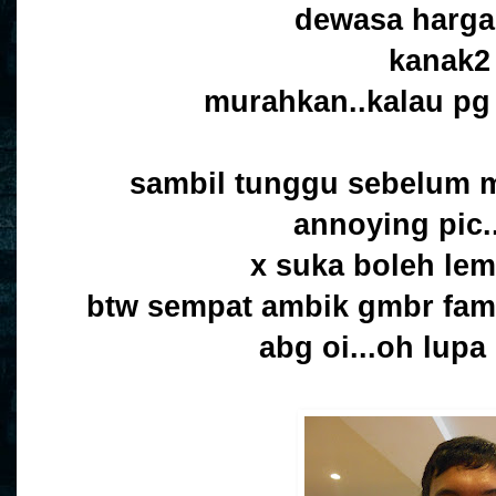
dewasa harga t
kanak2
murahkan..kalau pg
sambil tunggu sebelum m
annoying pic.
x suka boleh le
btw sempat ambik gmbr famil
abg oi...oh lupa 