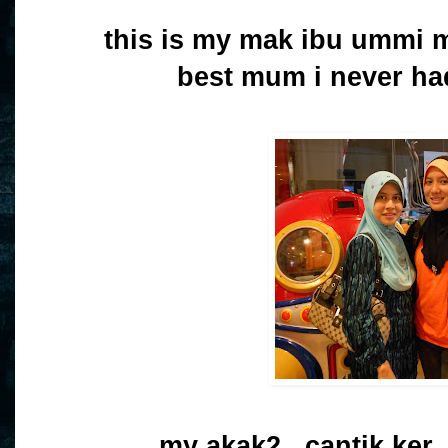
this is my mak ibu ummi m
best mum i never ha
my akak2...cantik ker..