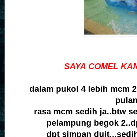
SAYA COMEL KA
dalam pukol 4 lebih mcm 2
pulan
rasa mcm sedih ja..btw s
pelampung begok 2..dp
dpt simpan duit...sedih 