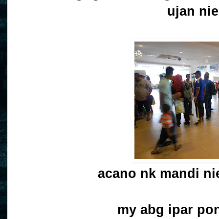
ujan nie
acano nk mandi ni
my abg ipar pon b