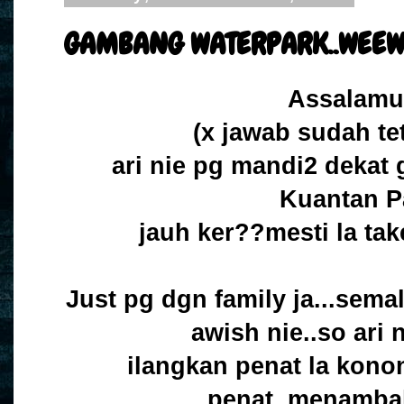
GAMBANG WATERPARK..WEEW
Assalamu
(x jawab sudah te
ari nie pg mandi2 dekat
Kuantan P
jauh ker??mesti la take
Just pg dgn family ja...sem
awish nie..so ari n
ilangkan penat la kono
penat..menambah