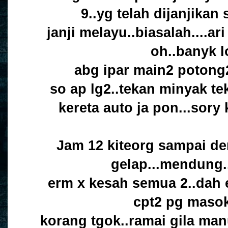
9..yg telah dijanjikan 
janji melayu..biasalah....ari 
oh..banyk lo
abg ipar main2 potong2
so ap lg2..tekan minyak t
kereta auto ja pon...sory 
Jam 12 kiteorg sampai d
gelap...mendung.
erm x kesah semua 2..dah 
cpt2 pg masok
korang tgok..ramai gila ma