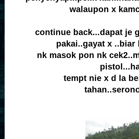
walaupon x kamc
continue back...dapat je 
pakai..gayat x ..biar 
nk masok pon nk cek2..m
pistol...
tempt nie x d la be
tahan..serono