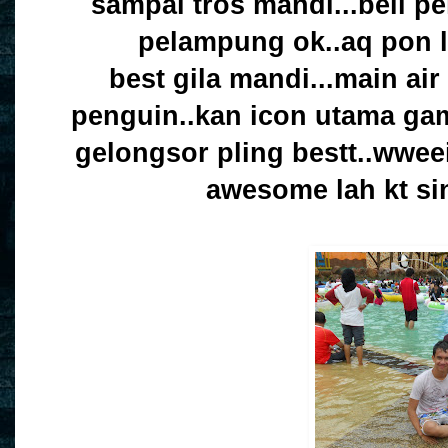
sampai tros mandi...beli p
pelampung ok..aq pon l
best gila mandi...main a
penguin..kan icon utama ga
gelongsor pling bestt..wweei
awesome lah kt sini