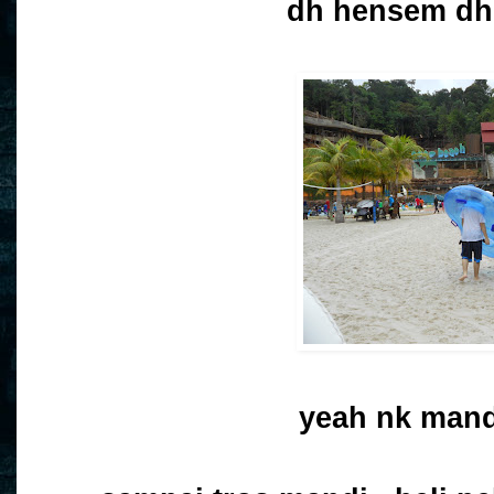
dh hensem dh.
yeah nk mand