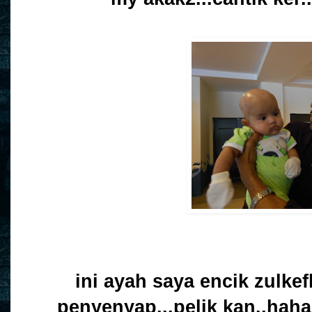
ini ayah saya encik zulkef
penyenyap...pelik kan..haha