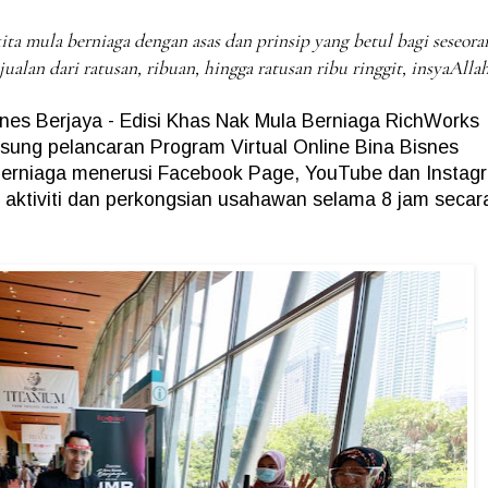
ita mula berniaga dengan asas dan prinsip yang betul bagi seseora
alan dari ratusan, ribuan, hingga ratusan ribu ringgit, insyaAllah
snes Berjaya - Edisi Khas Nak Mula Berniaga RichWorks
ung pelancaran Program Virtual Online Bina Bisnes
 Berniaga menerusi Facebook Page, YouTube dan Instag
aktiviti dan perkongsian usahawan selama 8 jam secar