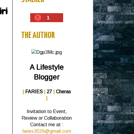
ri
1
THE AUTHOR
A Lifestyle
Blogger
|
FARIES
|
27
|
Cheras
|
Invitation to Event,
Review or Collaboration
Contact me at :
faries3029@gmail.com