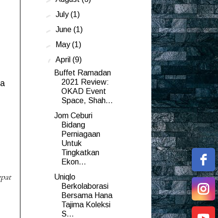
►
July
(1)
►
June
(1)
►
May
(1)
▼
April
(9)
Buffet Ramadan
2021 Review:
sa
OKAD Event
Space, Shah...
Jom Ceburi
Bidang
Perniagaan
Untuk
Tingkatkan
Ekon...
epat
Uniqlo
Berkolaborasi
Bersama Hana
Tajima Koleksi
S...