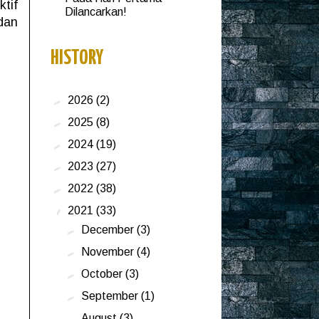
tif
Dilancarkan!
dan
HISTORY
►
2026
(2)
►
2025
(8)
►
2024
(19)
►
2023
(27)
►
2022
(38)
▼
2021
(33)
►
December
(3)
►
November
(4)
►
October
(3)
►
September
(1)
►
August
(3)