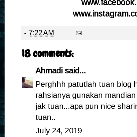
www.facebook
www.instagram.c
-
7:22 AM
18 comments:
Ahmadi
said...
Perghhh patutlah tuan blog 
rahsianya gunakan mandian p
jak tuan...apa pun nice shari
tuan..
July 24, 2019