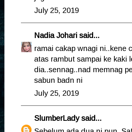
July 25, 2019
Nadia Johari
said...
ramai cakap wnagi ni..kene car
atas rambut sampai ke kaki 
dia..sennag..nad memnag pen
sabun badn ni
July 25, 2019
SlumberLady
said...
Sebelum ada dua ni pun, Sa