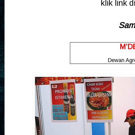
klik link 
Sam
M’D
Dewan Agr