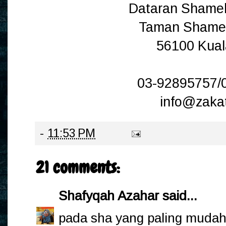
Dataran Shameli
Taman Shamel
56100 Kua
03-92895757/
info@zaka
-
11:53 PM
21 comments:
Shafyqah Azahar
said...
pada sha yang paling mudah