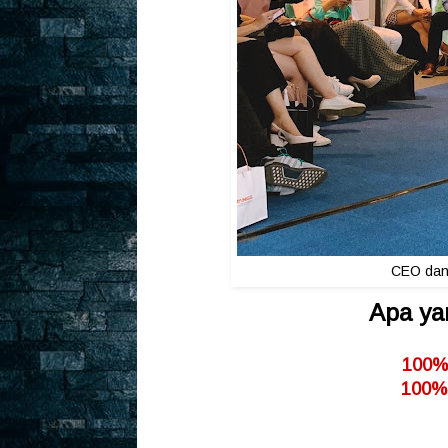
CEO dan 
Apa ya
100%
100% 