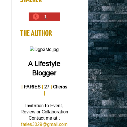
1
THE AUTHOR
A Lifestyle
Blogger
|
FARIES
|
27
|
Cheras
|
Invitation to Event,
Review or Collaboration
Contact me at :
faries3029@gmail.com