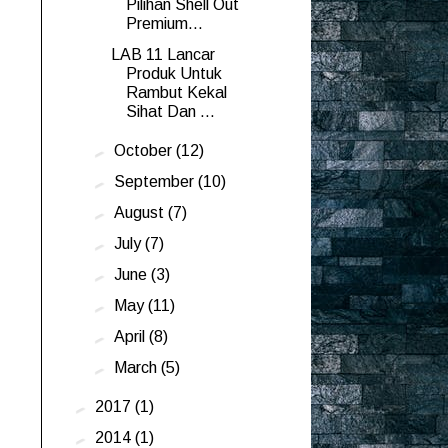
Pilihan Shell Out
Premium...
LAB 11 Lancar
Produk Untuk
Rambut Kekal
Sihat Dan ...
►
October
(12)
►
September
(10)
►
August
(7)
►
July
(7)
►
June
(3)
►
May
(11)
►
April
(8)
►
March
(5)
►
2017
(1)
►
2014
(1)