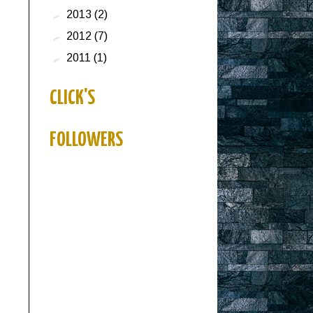
►
2013
(2)
►
2012
(7)
►
2011
(1)
CLICK'S
FOLLOWERS