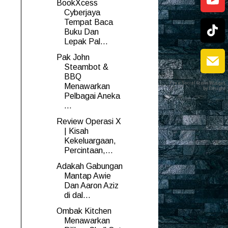
BookXcess
Cyberjaya
Tempat Baca
Buku Dan
Lepak Pal...
Pak John
Steambot &
BBQ
Free Social Icons Widget
Menawarkan
by Elfsight
Pelbagai Aneka
...
Review Operasi X
| Kisah
Kekeluargaan,
Percintaan,...
Adakah Gabungan
Mantap Awie
Dan Aaron Aziz
di dal...
Ombak Kitchen
Menawarkan