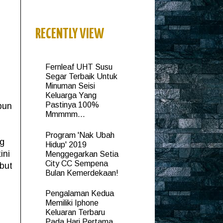
RECENTLY VIEW
Fernleaf UHT Susu
Segar Terbaik Untuk
Minuman Seisi
Keluarga Yang
Pastinya 100%
pun
Mmmmm...
Program 'Nak Ubah
ng
Hidup' 2019
ini
Menggegarkan Setia
City CC Sempena
mbut
Bulan Kemerdekaan!
Pengalaman Kedua
Memiliki Iphone
Keluaran Terbaru
Pada Hari Pertama